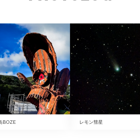
島BOZE
レモン彗星