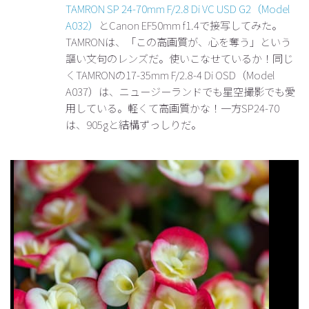
TAMRON SP 24-70mm F/2.8 Di VC USD G2（Model
A032）
とCanon EF50mm f1.4で接写してみた。
TAMRONは、「この高画質が、心を奪う」という
謳い文句のレンズだ。使いこなせているか！同じ
くTAMRONの17-35mm F/2.8-4 Di OSD（Model
A037）は、ニュージーランドでも星空撮影でも愛
用している。軽くて高画質かな！一方SP24-70
は、905gと結構ずっしりだ。