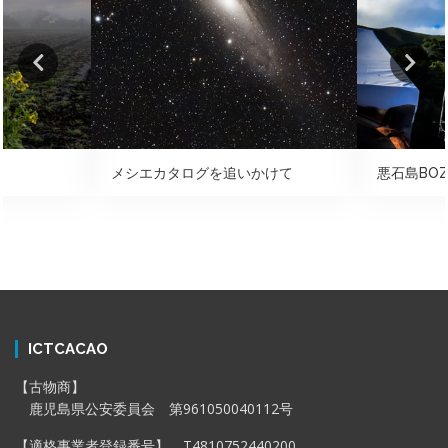
メシエカタログを追いかけて
悪石島BOZ
ICTCACAO
【古物商】
鹿児島県公安委員会 第961050040112号
【適格事業者登録番号】 T4810752440200