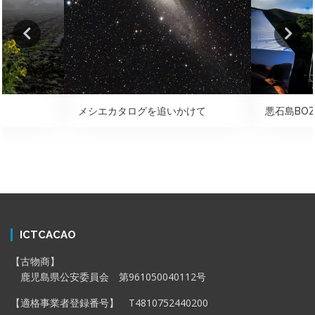
メシエカタログを追いかけて
悪石島BOZ
ICTCACAO
【古物商】
鹿児島県公安委員会 第961050040112号
【適格事業者登録番号】 T4810752440200