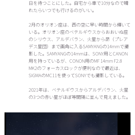
日を待つことにした。自宅から車で10分なので晴
れたらいつでも行けるのがいい。
2月のオリオン座は、西の空に早い時間から輝いて
いる。オリオン座のベテルギウスからおおいぬ座
のシリウス、アルデバラン、火星から昴（プレア
デス星団）まで画角に入るSAMYANGの14mmで撮
影した。SAMYANGの14mmは、SONY用とCANON
用を持っているが、CONON用のMF 14mm F2.8
MK2のフォーカスロックが便利なので最近は、
SIGMAのMC11を使ってSONYでも撮影している。
2021年は、ベテルギウスからアルデバラン、火星
の3つの赤い星がほぼ等間隔に並んで見えました。