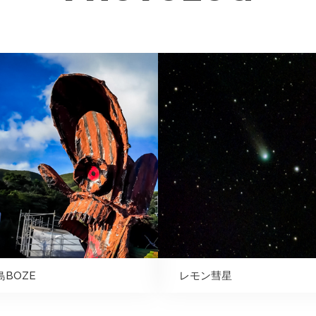
島BOZE
レモン彗星