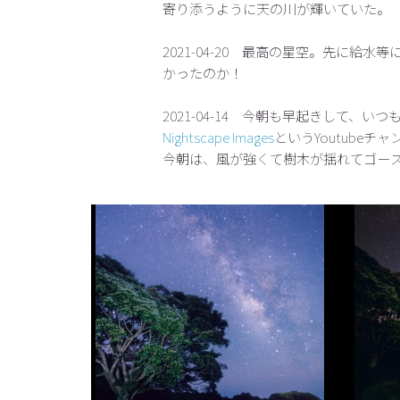
寄り添うように天の川が輝いていた。
2021-04-20 最高の星空。先に
かったのか！
2021-04-14 今朝も早起きして、い
Nightscape Images
というYoutube
今朝は、風が強くて樹木が揺れてゴー