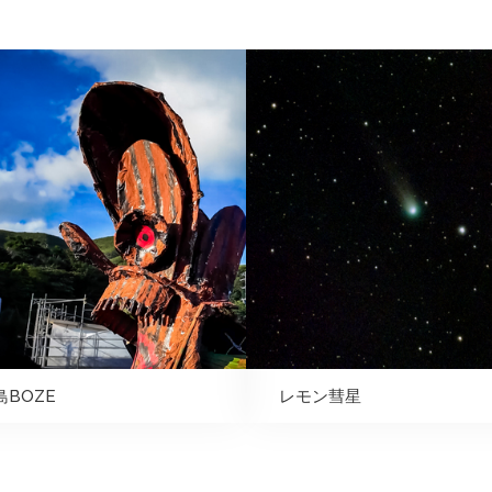
島BOZE
レモン彗星