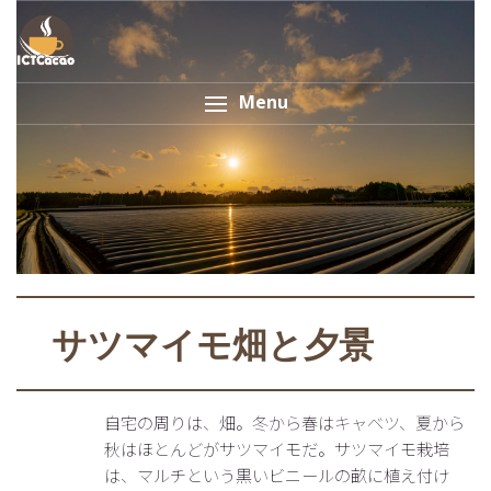
Menu
サツマイモ畑と夕景
自宅の周りは、畑。冬から春はキャベツ、夏から
秋はほとんどがサツマイモだ。サツマイモ栽培
は、マルチという黒いビニールの畝に植え付け