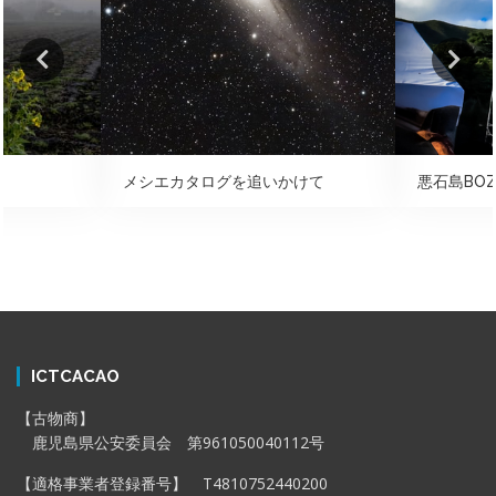
メシエカタログを追いかけて
悪石島BOZ
ICTCACAO
【古物商】
鹿児島県公安委員会 第961050040112号
【適格事業者登録番号】 T4810752440200