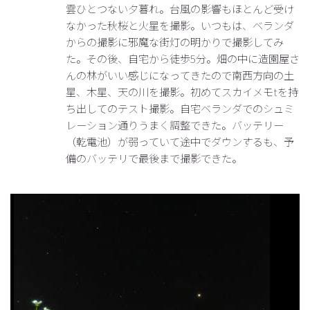
雲ひとつない夕暮れ。台風の影響もほとんど受け
なかった秋桜と火星を撮影。いつもは、ベランダ
からの撮影に邪魔な街灯の明かりで撮影してみ
た。その後、自宅から徒歩5分。畑の中に造園屋さ
んの林がいい感じになってきたので南西方向の土
星、木星、天の川を撮影。初めてスカイメモtを持
ち出してのテスト撮影。自宅ベランダでのシュミ
レーション通りうまく調整できた。バッテリー
（乾電池）が弱っていて途中でダウンするも、予
備のバッテリで最後まで撮影できた。