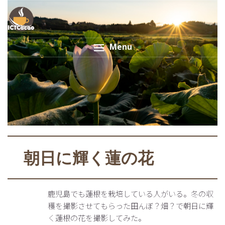
Menu
朝日に輝く蓮の花
鹿児島でも蓮根を栽培している人がいる。冬の収
穫を撮影させてもらった田んぼ？畑？で朝日に輝
く蓮根の花を撮影してみた。