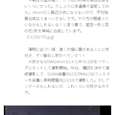
いくらいだった。久しぶりに赤道儀で追尾してみ
た。14mmだと周辺が点にならないので、平均加
算合成はうまくいかないです。やり方が間違って
いるかもしれないな！と言う事で、星空一枚と菜
の花1枚を単純に合成しています。
（CCO01770.jpg）
薄明に近づく頃、遠くの畑に靄があることに気
付き、すぐ撤収し家のベランダへ！
大好きなSIGMA24mm f/1.4 とRF70-200をベラン
ダにセットして撮影開始。R6は、構図を決めて連
続撮影して、SIGMA装着のILCE7RM4にNDフィルタ
ーを装着し長時間露光(13/10)で撮影した。少しア
ンダーかもしれないが、これくらいが好きなので
す。