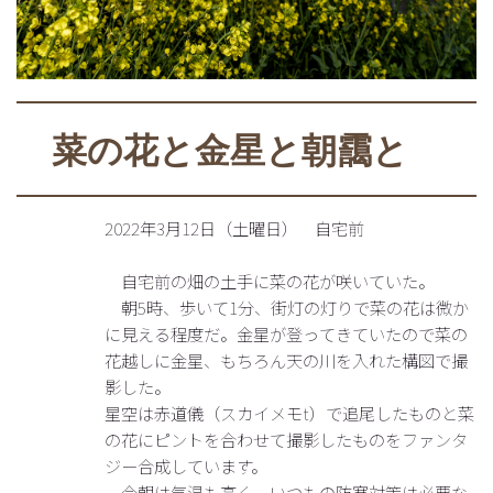
菜の花と金星と朝靄と
2022年3月12日（土曜日） 自宅前
自宅前の畑の土手に菜の花が咲いていた。
朝5時、歩いて1分、街灯の灯りで菜の花は微か
に見える程度だ。金星が登ってきていたので菜の
花越しに金星、もちろん天の川を入れた構図で撮
影した。
星空は赤道儀（スカイメモt）で追尾したものと菜
の花にピントを合わせて撮影したものをファンタ
ジー合成しています。
今朝は気温も高く、いつもの防寒対策は必要な