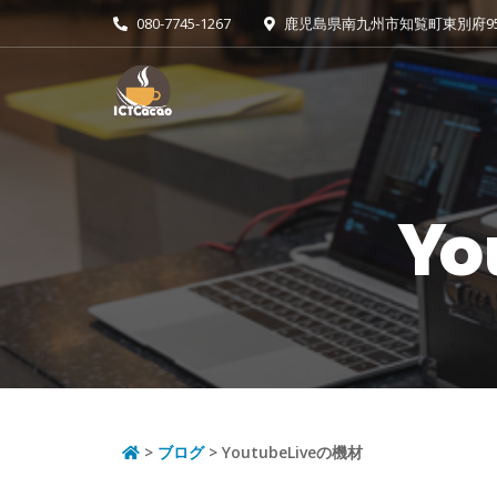
080-7745-1267
鹿児島県南九州市知覧町東別府951
Yo
>
ブログ
> YoutubeLiveの機材