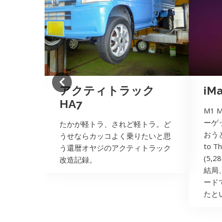
ー を
アクティトラック
iMa
HA7
M1 
ーゲ
たかが軽トラ、されど軽トラ。ど
おうと先
うせならカッコよく乗りたいと思
to T
う還暦オヤジのアクティトラック
(5,
改造記録。
結局
ード
たと