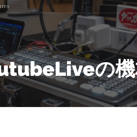
7-1
utubeLiveの