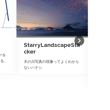
TCP
で利
StarryLandscapeSta
cker
TCPD
ーを
るオープ
する、
天の川写真の現像ってよくわから
のままで
ないハナシ
もっと便
から自分
ている。